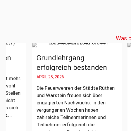
Was b
Grundlehrgang
Gemei
erfolgreich bestanden
LG Hir
Allage
APRIL 25, 2026
MÄRZ 30, 2
Die Feuerwehren der Städte Rüthen
und Warstein freuen sich über
Am verga
engagierten Nachwuchs: In den
26.03.202
vergangenen Wochen haben
Löschgrup
zahlreiche Teilnehmerinnen und
Allagen z
Teilnehmer erfolgreich die
Übung an 