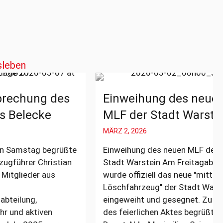
sleben
g des
Einweihung des neuen
ke
MLF der Stadt Warstein
MÄRZ 2, 2026
 begrüßte
Einweihung des neuen MLF der
Christian
Stadt Warstein Am Freitagabend
r aus
wurde offiziell das neue "mittlere
Löschfahrzeug" der Stadt Warstein
eingeweiht und gesegnet. Zu Beginn
iven
des feierlichen Aktes begrüßten