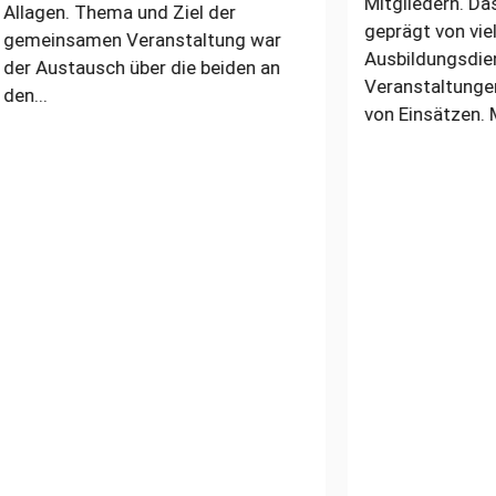
Mitgliedern. Das Jahr 202
Thema und Ziel der
geprägt von vielen
men Veranstaltung war
Ausbildungsdiensten,
usch über die beiden an
Veranstaltungen und einer
von Einsätzen. Mit insges