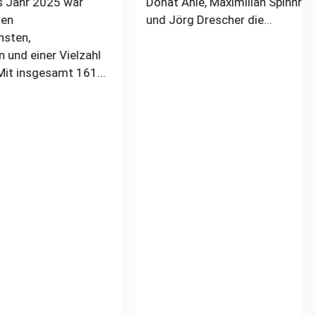
5 war
Donat Ahle, Maximilian Spinnrath
und Jörg Drescher die...
 Vielzahl
amt 161...