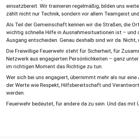
einsatzbereit. Wir trainieren regelmäßig, bilden uns weit
Einsatzstichwort:
F1 / Brennt Hecke
zählt nicht nur Technik, sondern vor allem Teamgeist un
Alarmzeit:
26.07.2026 13:14
Einsatzort:
Warstein - Heinrich-Gudema
Als Teil der Gemeinschaft kennen wir die Straßen, die O
Ring
wichtig schnelle Hilfe in Ausnahmesituationen ist – und
Ausgang entscheiden. Genau deshalb sind wir da. Nicht, w
Die Freiwillige Feuerwehr steht für Sicherheit, für Zusamm
Netzwerk aus engagierten Persönlichkeiten – ganz unte
im richtigen Moment das Richtige zu tun.
Wer sich bei uns engagiert, übernimmt mehr als nur eine A
der Werte wie Respekt, Hilfsbereitschaft und Verantwort
werden.
Feuerwehr bedeutet, für andere da zu sein. Und das mit