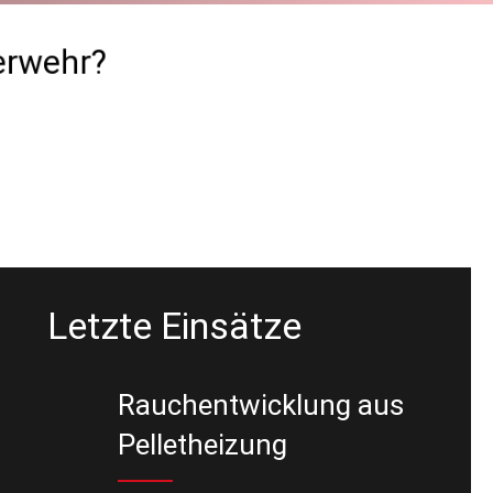
uerwehr?
Letzte Einsätze
Rauchentwicklung aus
P
Pelletheizung
E