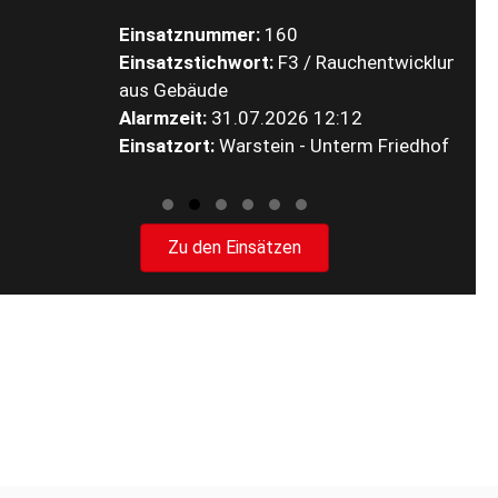
E
Einsatznummer:
160
A
Einsatzstichwort:
F3 / Rauchentwicklung
E
aus Gebäude
Alarmzeit:
31.07.2026 12:12
Einsatzort:
Warstein - Unterm Friedhof
Slide group 1
Slide group 2
Slide group 3
Slide group 4
Slide group 5
Slide group 6
Zu den Einsätzen