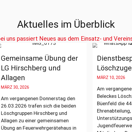
Aktuelles im Überblick
ei uns passiert Neues aus dem Einsatz- und Verein
nsame Übung der
Dienstbesprechun
schberg und
Löschzuges Belec
n
MÄRZ 10, 2026
026
Am vergangenen Samstag
Beleckes Löschzugführer 
ngenen Donnerstag den
Büenfeld die 44 Mitgliede
6 trafen sich die beiden
Ehrenabteilung,
pen Hirschberg und
Unterstützungsabteilung,
u einer gemeinsamen
Jugendfeuerwehr und akt
Feuerwehrgerätehaus in