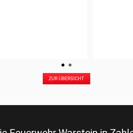
Slide group 1
Slide group 2
ZUR ÜBERSICHT
ie Feuerwehr Warstein in Zahl