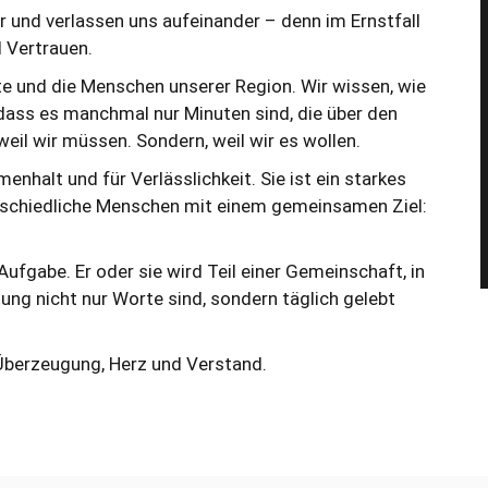
er und verlassen uns aufeinander – denn im Ernstfall
Einsatzstichwort:
F2_Melder
d Vertrauen.
Alarmzeit:
02.08.2026 03:23
nn-
Einsatzort:
Warstein - Hauptstraße
rte und die Menschen unserer Region. Wir wissen, wie
 dass es manchmal nur Minuten sind, die über den
eil wir müssen. Sondern, weil wir es wollen.
enhalt und für Verlässlichkeit. Sie ist ein starkes
rschiedliche Menschen mit einem gemeinsamen Ziel:
ufgabe. Er oder sie wird Teil einer Gemeinschaft, in
ung nicht nur Worte sind, sondern täglich gelebt
 Überzeugung, Herz und Verstand.